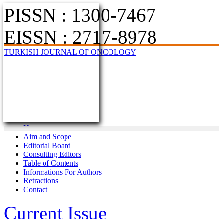
PISSN : 1300-7467
EISSN : 2717-8978
TURKISH JOURNAL OF ONCOLOGY
Home
Aim and Scope
Editorial Board
Consulting Editors
Table of Contents
Informations For Authors
Retractions
Contact
Current Issue