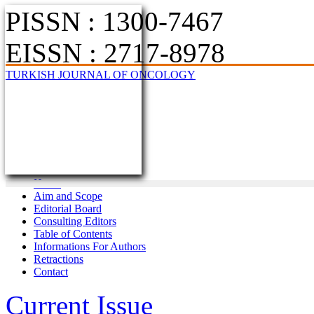
PISSN : 1300-7467
EISSN : 2717-8978
TURKISH JOURNAL OF ONCOLOGY
Home
Aim and Scope
Editorial Board
Consulting Editors
Table of Contents
Informations For Authors
Retractions
Contact
Current Issue