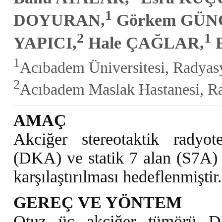
1
DOYURAN,
Görkem GÜN
2
1
YAPICI,
Hale ÇAĞLAR,
E
1
Acıbadem Üniversitesi, Radyasy
2
Acıbadem Maslak Hastanesi, Ra
AMAÇ
Akciğer stereotaktik radyo
(DKA) ve statik 7 alan (S7A) 
karşılaştırılması hedeflenmiştir
GEREÇ VE YÖNTEM
Otuz üç akciğer tümörü DK