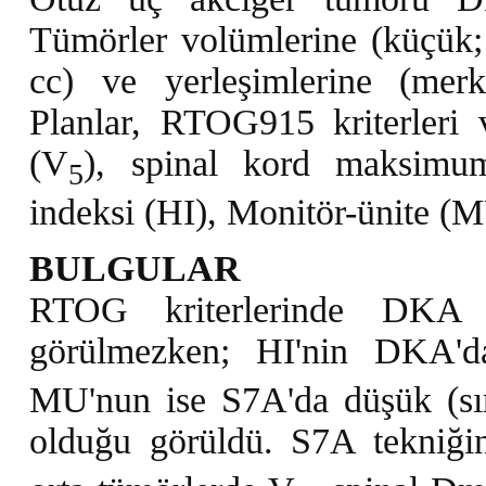
Tümörler volümlerine (küçük;
cc) ve yerleşimlerine (merke
Planlar, RTOG915 kriterleri
(V
), spinal kord maksimu
5
indeksi (HI), Monitör-ünite (MU)
BULGULAR
RTOG kriterlerinde DKA 
görülmezken; HI'nin DKA'd
MU'nun ise S7A'da düşük (sır
olduğu görüldü. S7A tekniği