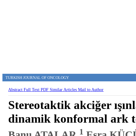
TURKISH JOURNAL OF ONCOLOGY
Abstract
Full Text
PDF
Similar Articles
Mail to Author
Stereotaktik akciğer ışın
dinamik konformal ark te
1
Banu ATALAR,
Esra KÜ