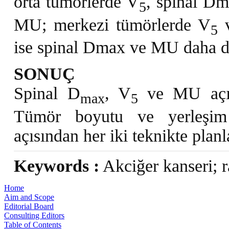
orta tümörlerde V
, spinal D
5
MU; merkezi tümörlerde V
v
5
ise spinal Dmax ve MU daha d
SONUÇ
Spinal D
, V
ve MU açıs
max
5
Tümör boyutu ve yerleşim 
açısından her iki teknikte plan
Keywords :
Akciğer kanseri; r
Home
Aim and Scope
Editorial Board
Consulting Editors
Table of Contents