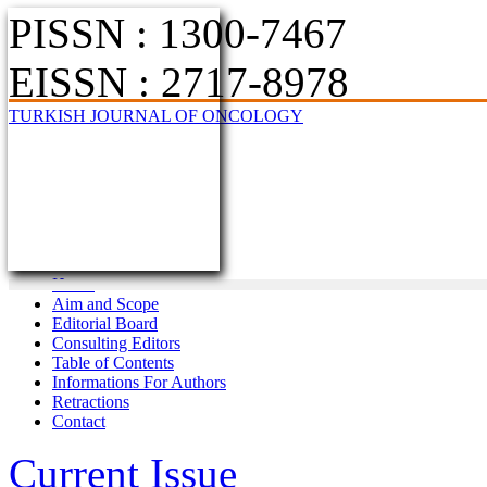
PISSN : 1300-7467
EISSN : 2717-8978
TURKISH JOURNAL OF ONCOLOGY
Home
Aim and Scope
Editorial Board
Consulting Editors
Table of Contents
Informations For Authors
Retractions
Contact
Current Issue